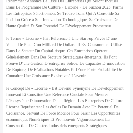
Récemment Annoncé La Liste Des Entreprises Qui Seront Incluses
Dans Le Programme De Culture « Licorne » De Suzhou 2023. Parmi
Les Entreprises Sélectionnées Se Trouve Tsun, Qui A Consolidé Sa
Position Grâce à Son Innovation Technologique, Sa Croissance De
Haute Qualité Et Son Potentiel De Développement Prometteur.
le Terme « Licorne » Fait Référence à Une Start-up Privée D’une
Valeur De Plus D’un Milliard De Dollars. Il Est Couramment Utilisé
Dans Le Secteur Du Capital-risque. Ces Entreprises Opèrent
Généralement Dans Des Secteurs Stratégiques émergents. Ils Font
Preuve D’une Gestion D’entreprise Solide, De Capacités D’innovation
De Rupture, De Réalisations Notables Et D’une Forte Probabilité De
Connaître Une Croissance Explosive à L’avenir.
le Concept De « Licorne » Est Devenu Synonyme De Développement
Innovant Et Constitue Une Référence Cruciale Pour Mesurer
L'écosystème D'innovation D'une Région. Les Entreprises De Culture
Licorne Représentent Les étoiles De Demain Avec Un Potentiel De
Croissance, Servant De Force Motrice Pour Saisir Les Opportunités
économiques Numériques Et Promouvoir Vigoureusement La
Construction De Clusters Industriels émergents Stratégiques.